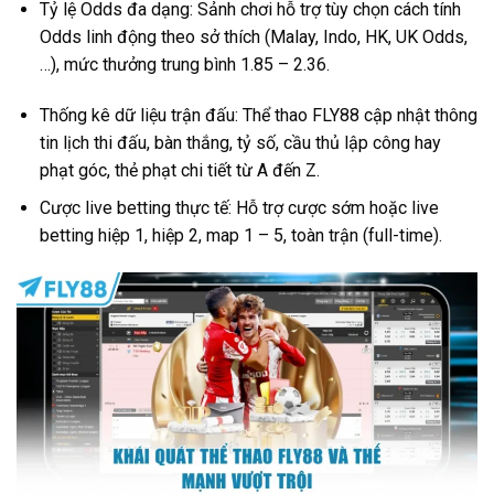
Tỷ lệ Odds đa dạng: Sảnh chơi hỗ trợ tùy chọn cách tính
Odds linh động theo sở thích (Malay, Indo, HK, UK Odds,
…), mức thưởng trung bình 1.85 – 2.36.
Thống kê dữ liệu trận đấu: Thể thao FLY88 cập nhật thông
tin lịch thi đấu, bàn thắng, tỷ số, cầu thủ lập công hay
phạt góc, thẻ phạt chi tiết từ A đến Z.
Cược live betting thực tế: Hỗ trợ cược sớm hoặc live
betting hiệp 1, hiệp 2, map 1 – 5, toàn trận (full-time).