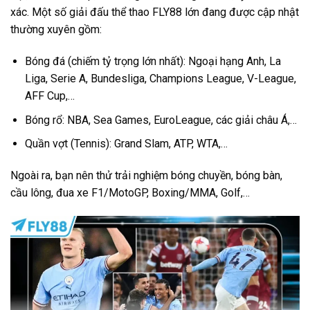
xác. Một số giải đấu thể thao FLY88 lớn đang được cập nhật
thường xuyên gồm:
Bóng đá (chiếm tỷ trọng lớn nhất): Ngoại hạng Anh, La
Liga, Serie A, Bundesliga, Champions League, V-League,
AFF Cup,…
Bóng rổ: NBA, Sea Games, EuroLeague, các giải châu Á,…
Quần vợt (Tennis): Grand Slam, ATP, WTA,…
Ngoài ra, bạn nên thử trải nghiệm bóng chuyền, bóng bàn,
cầu lông, đua xe F1/MotoGP, Boxing/MMA, Golf,…