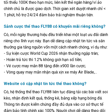
tối thiểu 100K theo hạn mức, liên kết thẻ ngân hàng/ví ảo
chính chủ là được giao dịch. Thời gian xét duyệt nhanh chỉ <
1 phút, hỗ trợ 24/24 đảm bảo trải nghiệm thuận tiện.
Sảnh cược thể thao FLY88 có khuyến mãi riêng không?
Có, mỗi ngày thương hiệu đều triển khai một loạt ưu đãi dành
riêng cho lĩnh vực này. Bạn dễ dàng cập nhật tin tức và săn
thưởng gia tăng nguồn vốn một cách nhanh chóng, ví dụ như:
- Sự kiện cược World Cup 2026 nhận thưởng ngập tràn;
- Hoàn trả tức thì 1.2% không giới hạn số tiền;
- Vé cược may mắn 88 tặng đến x900 lần cược;
- Vòng quay may mắn nhận quà xịn xe máy Air Blade,...
Website có cập nhật tin tức thể thao không?
Có, hệ thống thể thao FLY88 liên tục đăng tải các bài viết soi
kèo, nhận định kết quả, thống kê, bảng xếp hạng bóng đá.
Thông tin được kiểm chứng đầy đủ dựa vào cơ sở thực tế
đảm bảo tính chính xác 100%. Người chơi dễ dàng theo dõi