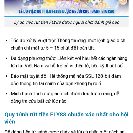
Lý do việc rút tiền FLY88 được người chơi đánh giá cao
Tốc độ xử lý vượt trội: Thông thường, một lệnh giao dịch
chuẩn chỉ mất từ 5 – 15 phút để hoàn tất.
Đa dạng phương thức: Liên kết với hầu hết các ngân hàng
lớn tại Việt Nam và hỗ trợ cả ví điện tử, tiền kỹ thuật số.
Bảo mật tuyệt đối: Hệ thống mã hóa SSL 128-bit đảm
bảo thông tin tài chính của bạn không bị rò rỉ.
Minh bạch: Lịch sử giao dịch được lưu trữ rõ ràng, dễ
dàng tra cứu bất cứ lúc nào.
Quy trình rút tiền FLY88 chuẩn xác nhất cho hội
viên
Để dòng tiền từ sảnh cược chảy về túi cá nhân một cách an