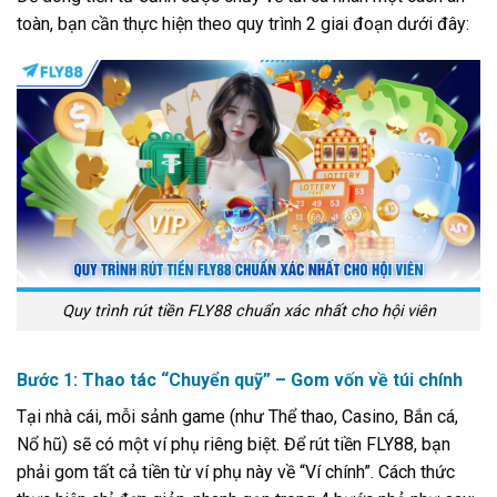
toàn, bạn cần thực hiện theo quy trình 2 giai đoạn dưới đây:
Quy trình rút tiền FLY88 chuẩn xác nhất cho hội viên
Bước 1: Thao tác “Chuyển quỹ” – Gom vốn về túi chính
Tại nhà cái, mỗi sảnh game (như Thể thao, Casino, Bắn cá,
Nổ hũ) sẽ có một ví phụ riêng biệt. Để rút tiền FLY88, bạn
phải gom tất cả tiền từ ví phụ này về “Ví chính”. Cách thức