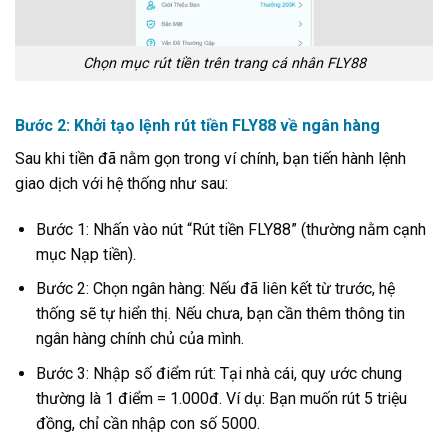
Chọn mục rút tiền trên trang cá nhân FLY88
Bước 2: Khởi tạo lệnh rút tiền FLY88 về ngân hàng
Sau khi tiền đã nằm gọn trong ví chính, bạn tiến hành lệnh
giao dịch với hệ thống như sau:
Bước 1: Nhấn vào nút “Rút tiền FLY88” (thường nằm cạnh
mục Nạp tiền).
Bước 2: Chọn ngân hàng: Nếu đã liên kết từ trước, hệ
thống sẽ tự hiển thị. Nếu chưa, bạn cần thêm thông tin
ngân hàng chính chủ của mình.
Bước 3: Nhập số điểm rút: Tại nhà cái, quy ước chung
thường là 1 điểm = 1.000đ. Ví dụ: Bạn muốn rút 5 triệu
đồng, chỉ cần nhập con số 5000.