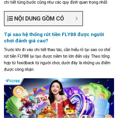
chi tiết từng bước cũng như các quy định quan trọng nhất.
NỘI DUNG GỒM CÓ
Tại sao hệ thống rút tiền FLY88 được người
chơi đánh giá cao?
Trước khi đi vào chi tiết thao tác, cần hiểu rõ tại sao cơ chế
rút tiền FLY88 lại tạo được niềm tin lớn đến vậy. Theo tổng
hợp từ feedback từ người chơi, dưới đây là những ưu điểm
được công nhận: