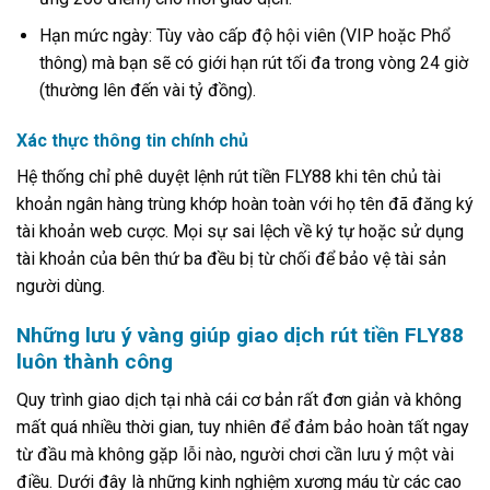
Hạn mức ngày: Tùy vào cấp độ hội viên (VIP hoặc Phổ
thông) mà bạn sẽ có giới hạn rút tối đa trong vòng 24 giờ
(thường lên đến vài tỷ đồng).
Xác thực thông tin chính chủ
Hệ thống chỉ phê duyệt lệnh rút tiền FLY88 khi tên chủ tài
khoản ngân hàng trùng khớp hoàn toàn với họ tên đã đăng ký
tài khoản web cược. Mọi sự sai lệch về ký tự hoặc sử dụng
tài khoản của bên thứ ba đều bị từ chối để bảo vệ tài sản
người dùng.
Những lưu ý vàng giúp giao dịch rút tiền FLY88
luôn thành công
Quy trình giao dịch tại nhà cái cơ bản rất đơn giản và không
mất quá nhiều thời gian, tuy nhiên để đảm bảo hoàn tất ngay
từ đầu mà không gặp lỗi nào, người chơi cần lưu ý một vài
điều. Dưới đây là những kinh nghiệm xương máu từ các cao