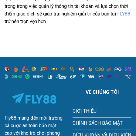
trọng trong việc quản lý thông tin tài khoản và lựa chọn thời
điểm giao dịch sẽ giúp trải nghiệm giải trí của bạn tại
FLY88
trở nên trọn vẹn hơn.
VỀ CHÚNG TÔI
GIỚI THIỆU
Fly88 mang đến môi trường
CHÍNH SÁCH BẢO MẬT
cá cược an toàn bảo mật
cao với kho trò chơi phong
ĐIỀU KHOẢN VÀ ĐIỀU KIỆN